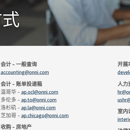
方式
会计 – 一般查询
开展
accounting@onni.com
deve
会计 – 账单投递箱
人力
温哥华 –
ap.ocl@onni.com
hr@o
多伦多 –
ap.to@onni.com
ushr
洛杉矶 –
ap.la@onni.com
室内
芝加哥 –
ap.chicago@onni.com
inter
收购 – 房地产