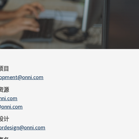
项目
lopment@onni.com
资源
nni.com
@onni.com
设计
iordesign@onni.com