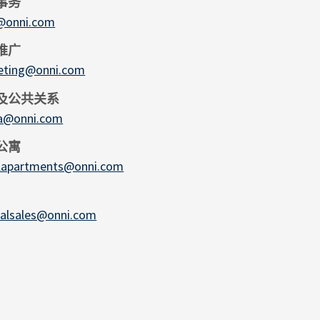
事务
l@onni.com
推广
eting@onni.com
及公共关系
a@onni.com
公寓
alapartments@onni.com
alsales@onni.com