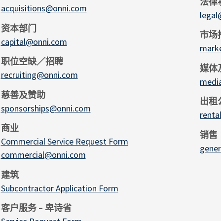
法律
acquisitions@onni.com
lega
资本部门
市场
capital@onni.com
mark
职位空缺／招聘
媒体
recruiting@onni.com
medi
慈善及赞助
出租
sponsorships@onni.com
rent
商业
销售
Commercial Service Request Form
gener
commercial@onni.com
建筑
Subcontractor Application Form
客户服务 – 卑诗省