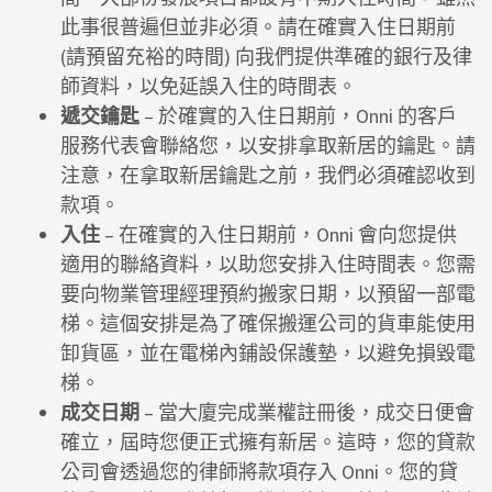
此事很普遍但並非必須。請在確實入住日期前
(請預留充裕的時間) 向我們提供準確的銀行及律
師資料，以免延誤入住的時間表。
遞交鑰匙
– 於確實的入住日期前，Onni 的客戶
服務代表會聯絡您，以安排拿取新居的鑰匙。請
注意，在拿取新居鑰匙之前，我們必須確認收到
款項。
入住
– 在確實的入住日期前，Onni 會向您提供
適用的聯絡資料，以助您安排入住時間表。您需
要向物業管理經理預約搬家日期，以預留一部電
梯。這個安排是為了確保搬運公司的貨車能使用
卸貨區，並在電梯內鋪設保護墊，以避免損毀電
梯。
成交日期
– 當大廈完成業權註冊後，成交日便會
確立，屆時您便正式擁有新居。這時，您的貸款
公司會透過您的律師將款項存入 Onni。您的貸