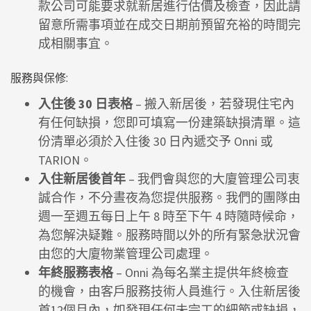
款公司可能要求就新居進行估價及檢查，因此請
留意所需事項並在成交日期前預留充裕的時間完
成相關事宜。
服務與保修:
入住後 30 日表格
– 搬入新居後，若發現住宅內
有任何缺損，您即可填寫一份建築缺損清單。這
份清單必須於入住後 30 日內遞交予 Onni 或
TARION。
入住新居後首年
– 我們會與您的大廈管理公司衷
誠合作，不分晝夜為您提供服務。我們的團隊由
週一至週五每日上午 8 時至下午 4 時隨時候命，
為您解決疑難。服務時間以外的所有緊急狀況會
由您的大廈物業管理公司處理。
年終服務表格
– Onni 為每名業主提供年終檢查
的機會，由客戶服務技術人員進行。入住新居後
首12個月內，如發現任何未完工的細節或缺損，