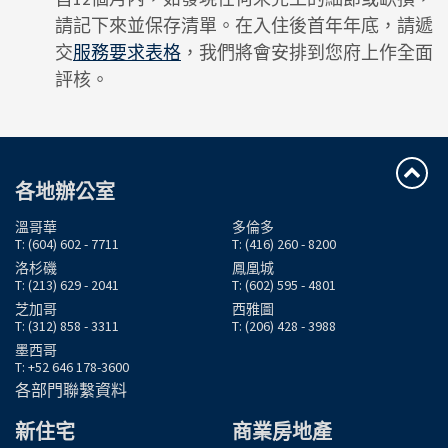
請記下來並保存清單。在入住後首年年底，請遞
交
服務要求表格
，我們將會安排到您府上作全面
評核。
各地辦公室
溫哥華
多倫多
T: (604) 602 - 7711
T: (416) 260 - 8200
洛杉磯
鳳凰城
T: (213) 629 - 2041
T: (602) 595 - 4801
芝加哥
西雅圖
T: (312) 858 - 3311
T: (206) 428 - 3988
墨西哥
T: +52 646 178-3600
各部門聯繫資料
新住宅
商業房地產