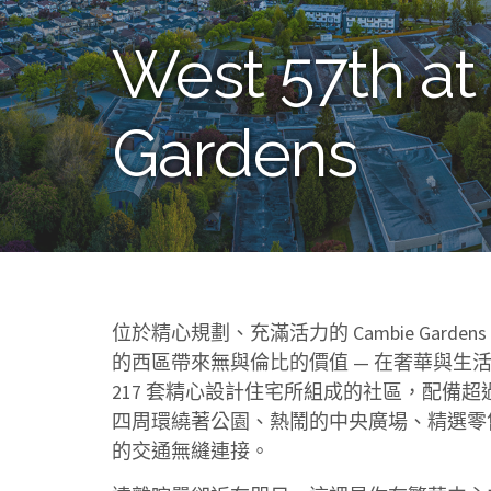
West 57th a
Gardens
位於精心規劃、充滿活力的 Cambie Garden
的西區帶來無與倫比的價值 — 在奢華與生
217 套精心設計住宅所組成的社區，配備超過 
四周環繞著公園、熱鬧的中央廣場、精選零
的交通無縫連接。