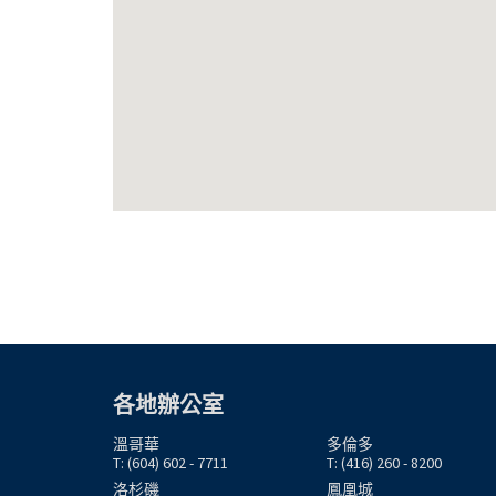
各地辦公室
溫哥華
多倫多
T: (604) 602 - 7711
T: (416) 260 - 8200
洛杉磯
鳳凰城