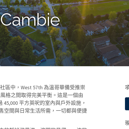
t Cambie
s 社區中，West 57th 為溫哥華備受推崇
活風格之間取得完美平衡。這是一個由
45,000 平方英呎的室內與戶外設施，
售空間與日常生活所需，一切都與便捷
現