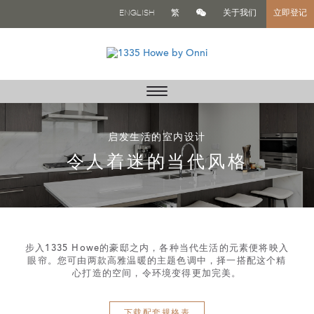
ENGLISH
繁
关于我们
立即登记
Toggle
navigation
启发生活的室内设计
令人着迷的当代风格
步入1335 Howe的豪邸之内，各种当代生活的元素便将映入
眼帘。您可由两款高雅温暖的主题色调中，择一搭配这个精
心打造的空间，令环境变得更加完美。
下载配套规格表