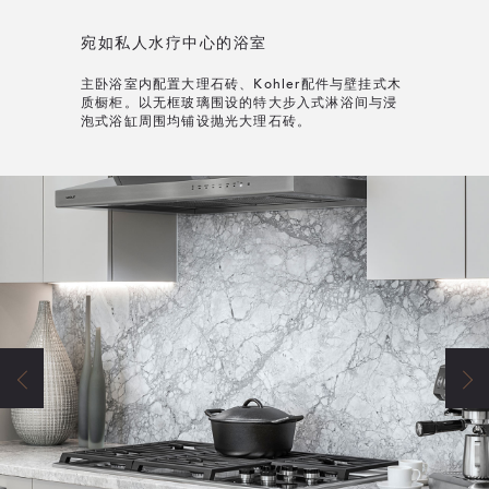
宛如私人水疗中心的浴室
主卧浴室内配置大理石砖、Kohler配件与壁挂式木
质橱柜。以无框玻璃围设的特大步入式淋浴间与浸
泡式浴缸周围均铺设抛光大理石砖。